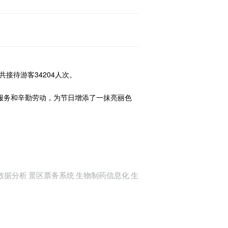
接待游客34204人次。
服务和辛勤劳动，为节日增添了一抹亮丽色
数据分析
景区票务系统
生物制药信息化
生