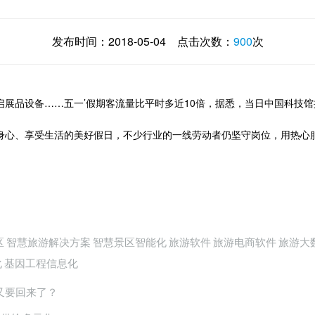
发布时间：
2018-05-04
点击次数：
900
次
展品设备……五一’假期客流量比平时多近10倍，据悉，当日中国科技馆共
身心、享受生活的美好假日，不少行业的一线劳动者仍坚守岗位，用热心
区
智慧旅游解决方案
智慧景区智能化
旅游软件
旅游电商软件
旅游大
化
基因工程信息化
又要回来了？