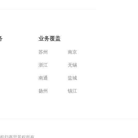
务
业务覆盖
苏州
南京
浙江
无锡
南通
盐城
扬州
镇江
权归赛思景程所有