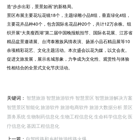
造“步步出彩，景景如画”的新格局。
景区布展主要花坛花镜18个，主题绿雕小品8组，垂直绿化4组，
主要花卉品种40个，包含国际名花品种20个，共计12万余株。组
织开展“大美瘦西湖”第二届中国晚报航拍节、国际名花展、江苏省
精品盆景邀请展、台湾泰雅族风情表演、扬派小品石精品展等10
余项精彩花艺、文化主题活动。本次盛会以花为媒，以文会友。
促进文旅发展，展示名城形象，力争成为文化性、观赏性与体验
性相结合的全景式文化节庆活动。
关键词：
智慧旅游
智慧旅游软件
智慧景区
智慧旅游解决方案
智慧景区智能化
旅游软件
旅游电商软件
旅游大数据分析
景区
票务系统
生物制药信息化
生物工程信息化
生命科学信息化
医
疗信息化
基因工程信息化
上一篇：
自驾线路和乡村旅游线路火爆